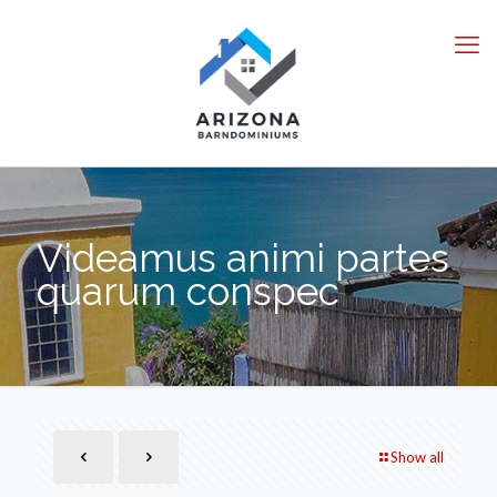
Videamus animi partes
quarum conspec
Show all