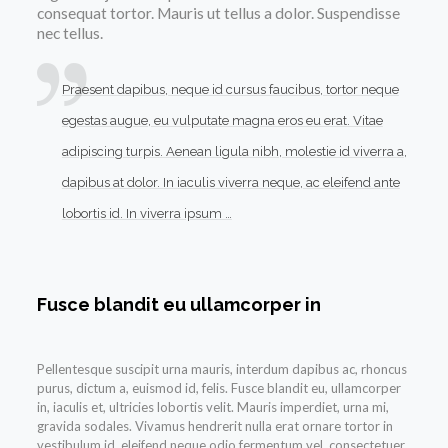
consequat tortor. Mauris ut tellus a dolor. Suspendisse
nec tellus.
Praesent dapibus, neque id cursus faucibus, tortor neque
egestas augue, eu vulputate magna eros eu erat. Vitae
adipiscing turpis. Aenean ligula nibh, molestie id viverra a,
dapibus at dolor. In iaculis viverra neque, ac eleifend ante
lobortis id. In viverra ipsum …
Fusce blandit eu ullamcorper in
Pellentesque suscipit urna mauris, interdum dapibus ac, rhoncus
purus, dictum a, euismod id, felis. Fusce blandit eu, ullamcorper
in, iaculis et, ultricies lobortis velit. Mauris imperdiet, urna mi,
gravida sodales. Vivamus hendrerit nulla erat ornare tortor in
vestibulum id, eleifend neque odio fermentum vel, consectetuer