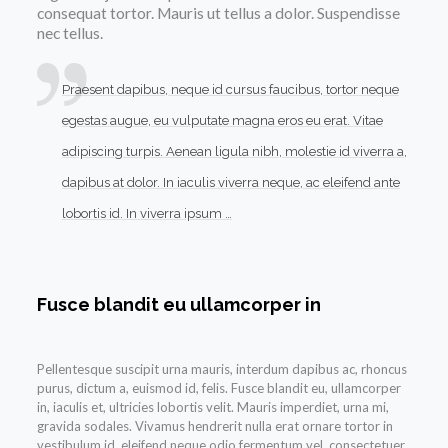
consequat tortor. Mauris ut tellus a dolor. Suspendisse
nec tellus.
Praesent dapibus, neque id cursus faucibus, tortor neque
egestas augue, eu vulputate magna eros eu erat. Vitae
adipiscing turpis. Aenean ligula nibh, molestie id viverra a,
dapibus at dolor. In iaculis viverra neque, ac eleifend ante
lobortis id. In viverra ipsum …
Fusce blandit eu ullamcorper in
Pellentesque suscipit urna mauris, interdum dapibus ac, rhoncus
purus, dictum a, euismod id, felis. Fusce blandit eu, ullamcorper
in, iaculis et, ultricies lobortis velit. Mauris imperdiet, urna mi,
gravida sodales. Vivamus hendrerit nulla erat ornare tortor in
vestibulum id, eleifend neque odio fermentum vel, consectetuer