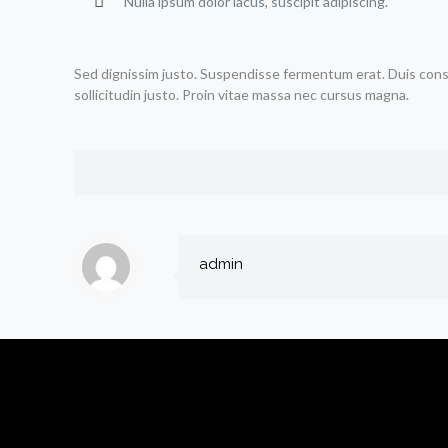
Nulla ipsum dolor lacus, suscipit adipiscing.
Sed dignissim justo. Suspendisse fermentum erat. Duis consequ
sollicitudin justo. Proin vitae massa nec cursus magna.
admin