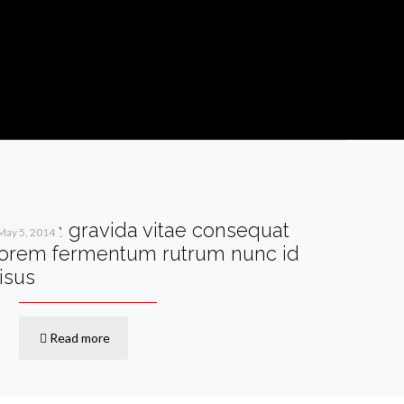
Aenean gravida vitae consequat
May 5, 2014
lorem fermentum rutrum nunc id
risus
Read more