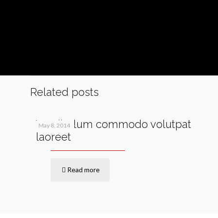
Related posts
Vestibulum commodo volutpat
May 8, 2014
laoreet
Read more