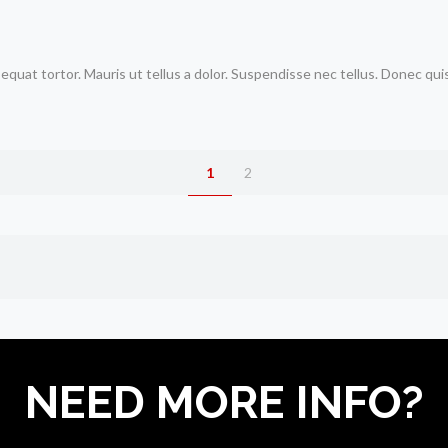
at tortor. Mauris ut tellus a dolor. Suspendisse nec tellus. Donec quis lac
1
2
NEED MORE INFO?