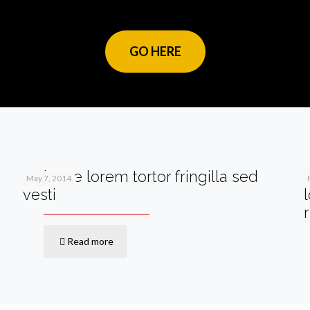
GO HERE
Quisque lorem tortor fringilla sed
May 7, 2014
vesti
Read more