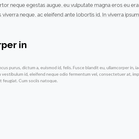
rtor neque egestas augue, eu vulputate magna eros eu erat. V
is viverra neque, ac eleifend ante lobortis id. In viverra ipsum
per in
 purus, dictum a, euismod id, felis. Fusce blandit eu, ullamcorper in, iacul
n vestibulum id, eleifend neque odio fermentum vel, consectetuer at, impe
t feugiat. Cum sociis natoque.