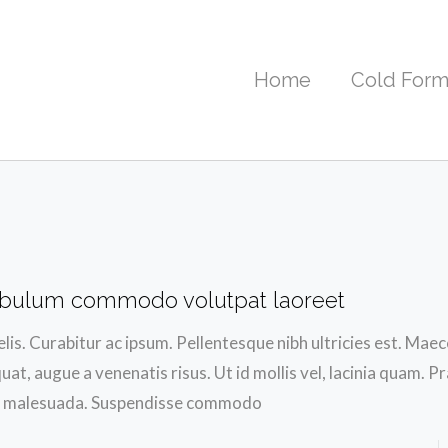
Home
Cold Form
ibulum commodo volutpat laoreet
lis. Curabitur ac ipsum. Pellentesque nibh ultricies est. Mae
at, augue a venenatis risus. Ut id mollis vel, lacinia quam. P
t malesuada. Suspendisse commodo