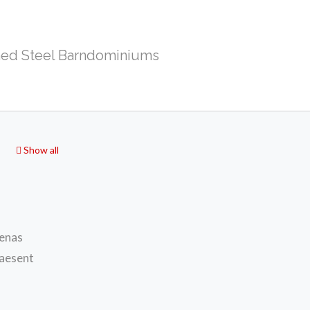
ed Steel Barndominiums
Show all
cenas
raesent