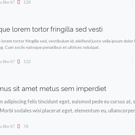
 like it?
128
ue lorem tortor fringilla sed vesti
lorem tortor fringilla sed, vestibulum id, eleifend justo vella ipsum dolor 
ng. Cum sociis natoque penatibus et ultrices volutpat.
 like it?
122
mus sit amet metus sem imperdiet
 adipiscing felis tincidunt eget, euismod pede eu cursus at, s
 Morbi sodales wisi placerat eget, elementum eu, ullamcorper
 like it?
76