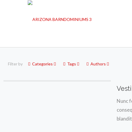
Filter by
Categories
Tags
Authors
Vest
Nunc fe
consequ
blandi