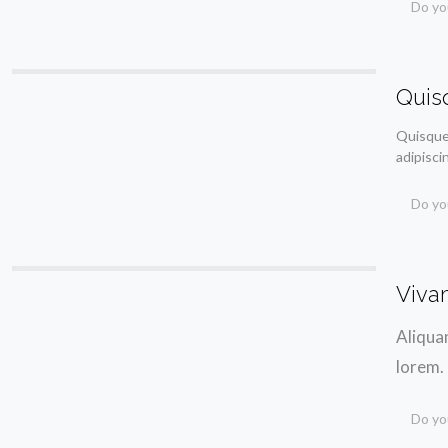
Do you
Quisq
Quisque 
adipisci
Do you
Viva
Aliquam
lorem.
Do you